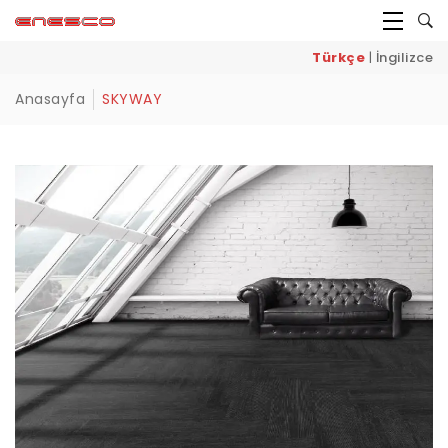
Türkçe
|
İngilizce
Anasayfa
SKYWAY