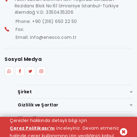
Rezidans Blok No:61 Ümraniye İstanbul-Türkiye
Alemdağ V.D. 3350435206
Phone: +90 (216) 650 22 50
Fax:
Email: info@enesco.com.tr
Sosyal Medya
Şirket
Gizlilik ve Şartlar
Hizmetler
Çerezler hakkında detaylı bilgi için
Çerez Politikası’nı
inceleyiniz. Devam etmeniz
halinde çerez kullanımına izin verdiğinizi kabul