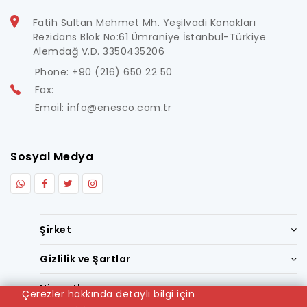
Fatih Sultan Mehmet Mh. Yeşilvadi Konakları
Rezidans Blok No:61 Ümraniye İstanbul-Türkiye
Alemdağ V.D. 3350435206
Phone: +90 (216) 650 22 50
Fax:
Email: info@enesco.com.tr
Sosyal Medya
Şirket
Gizlilik ve Şartlar
Hizmetler
Çerezler hakkında detaylı bilgi için