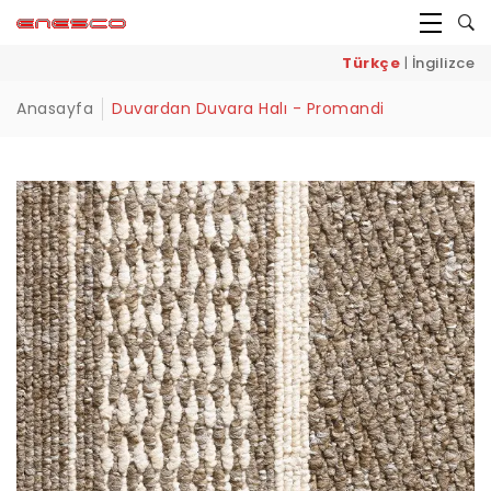
Türkçe
|
İngilizce
Anasayfa
Duvardan Duvara Halı - Promandi